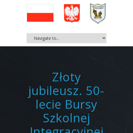
Złoty
jubileusz. 50-
lecie Bursy
Szkolnej
Integracyjnej