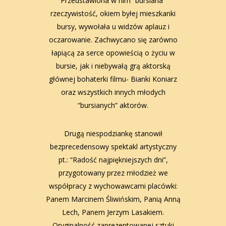
Przedstawiona w nim “bursiana”
rzeczywistość, okiem byłej mieszkanki
bursy, wywołała u widzów aplauz i
oczarowanie. Zachwycano się zarówno
łapiącą za serce opowieścią o życiu w
bursie, jak i niebywałą grą aktorską
głównej bohaterki filmu- Bianki Koniarz
oraz wszystkich innych młodych
“bursianych” aktorów.
Drugą niespodziankę stanowił
bezprecedensowy spektakl artystyczny
pt.: “Radość najpiękniejszych dni”,
przygotowany przez młodzież we
współpracy z wychowawcami placówki:
Panem Marcinem Śliwińskim, Panią Anną
Lech, Panem Jerzym Lasakiem.
Oryginalność zaprezentowanej sztuki